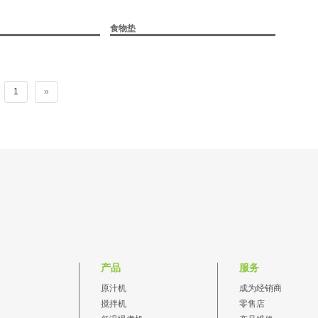
食物垫
1
»
产品
服务
原汁机
成为经销商
搅拌机
零售店