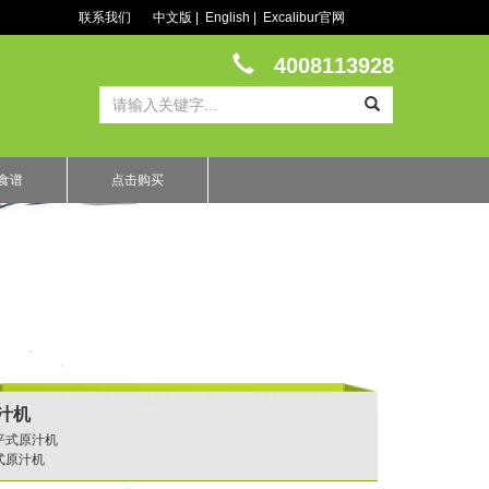
联系我们
中文版
|
English
|
Excalibur官网
4008113928
食谱
点击购买
汁机
平式原汁机
式原汁机