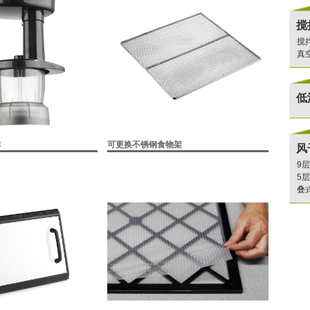
搅
搅
真
低
C
可更换不锈钢食物架
风
9
5
叠