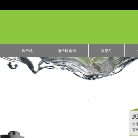
风干机
电子版食谱
零部件
原
水
立